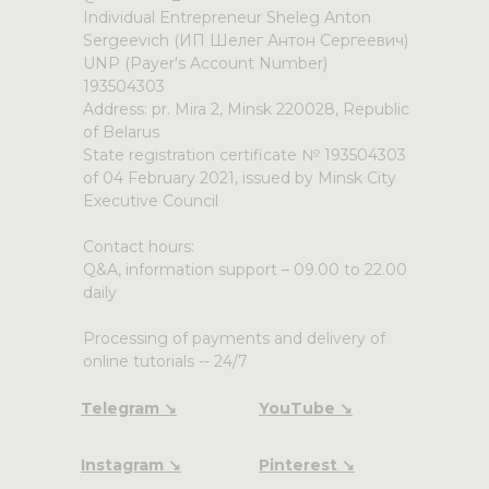
Individual Entrepreneur Sheleg Anton
Sergeevich (ИП Шелег Антон Сергеевич)
UNP (Payer's Account Number)
193504303
Address: pr. Mira 2, Minsk 220028, Republic
of Belarus
State registration certificate № 193504303
of 04 February 2021, issued by Minsk City
Executive Council
Contact hours:
Q&A, information support – 09.00 to 22.00
daily
Processing of payments and delivery of
online tutorials -- 24/7
Telegram ↘
YouTube ↘
Instagram ↘
Pinterest ↘