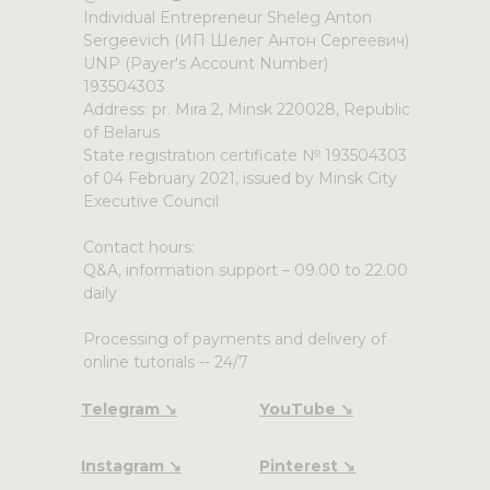
Individual Entrepreneur Sheleg Anton
Sergeevich (ИП Шелег Антон Сергеевич)
UNP (Payer's Account Number)
193504303
Address: pr. Mira 2, Minsk 220028, Republic
of Belarus
State registration certificate № 193504303
of 04 February 2021, issued by Minsk City
Executive Council
Contact hours:
Q&A, information support – 09.00 to 22.00
daily
Processing of payments and delivery of
online tutorials -- 24/7
Telegram ↘
YouTube ↘
Instagram ↘
Pinterest ↘